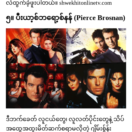
လဲထွက်ခဲ့ဖူးပါတယ်။ shwekhitonlinetv.com
၅။ ပီးယာ့စ်ဘရော့စ်နန် (Pierce Brosnan)
ဒီဘက်ခေတ် လူငယ်တွေ၊ လူလတ်ပိုင်းတွေနဲ့ သိပ်
အထွေအထူးမိတ်ဆက်စရာမလိုတဲ့ ဂျိမ်းစ်ွန်း