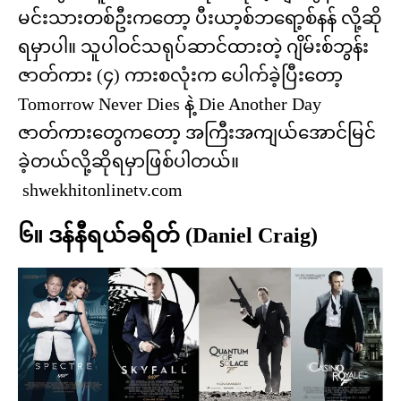
မင်းသားတစ်ဦးကတော့ ပီးယာ့စ်ဘရော့စ်နန် လို့ဆို
ရမှာပါ။ သူပါဝင်သရုပ်ဆာင်ထားတဲ့ ဂျိမ်းစ်ဘွန်း
ဇာတ်ကား (၄) ကားစလုံးက ပေါက်ခဲ့ပြီးတော့
Tomorrow Never Dies နဲ့ Die Another Day
ဇာတ်ကားတွေကတော့ အကြီးအကျယ်အောင်မြင်
ခဲ့တယ်လို့ဆိုရမှာဖြစ်ပါတယ်။
shwekhitonlinetv.com
၆။ ဒန်နီရယ်ခရိတ် (Daniel Craig)