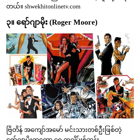
တယ်။ shwekhitonlinetv.com
၃။ ရော်ဂျာမိုး (Roger Moore)
ဗြိတိန် အကျော်အမော် မင်းသားတစ်ဦးဖြစ်တဲ့
ရော်ဂျာမိုးကတော့ ရှေ့ကဂျိမ်းစ်ဘွန်း