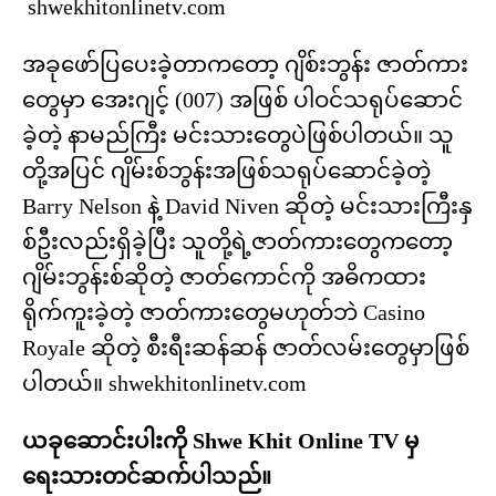
shwekhitonlinetv.com
အခုဖော်ပြပေးခဲ့တာကတော့ ဂျိစ်းဘွန်း ဇာတ်ကား
တွေမှာ အေးဂျင့် (007) အဖြစ် ပါဝင်သရုပ်ဆောင်
ခဲ့တဲ့ နာမည်ကြီး မင်းသားတွေပဲဖြစ်ပါတယ်။ သူ
တို့အပြင် ဂျိမ်းစ်ဘွန်းအဖြစ်သရုပ်ဆောင်ခဲ့တဲ့
Barry Nelson နဲ့ David Niven ဆိုတဲ့ မင်းသားကြီးနှ
စ်ဦးလည်းရှိခဲ့ပြီး သူတို့ရဲ့ဇာတ်ကားတွေကတော့
ဂျိမ်းဘွန်းစ်ဆိုတဲ့ ဇာတ်ကောင်ကို အဓိကထား
ရိုက်ကူးခဲ့တဲ့ ဇာတ်ကားတွေမဟုတ်ဘဲ Casino
Royale ဆိုတဲ့ စီးရီးဆန်ဆန် ဇာတ်လမ်းတွေမှာဖြစ်
ပါတယ်။ shwekhitonlinetv.com
ယခုဆောင်းပါးကို Shwe Khit Online TV မှ
ရေးသားတင်ဆက်ပါသည်။