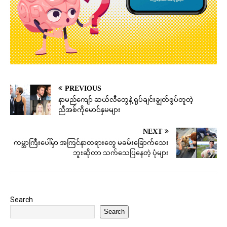
PREVIOUS
နာမည်ကျော် ဆယ်လီတွေနဲ့ ရုပ်ချင်းချွတ်စွပ်တူတဲ့
ညီအစ်ကိုမောင်နှမများ
NEXT
ကမ္ဘာကြီးပေါ်မှာ အကြင်နာတရားတွေ မခမ်းခြောက်သေး
ဘူးဆိုတာ သက်သေပြနေတဲ့ ပုံများ
Search
Search