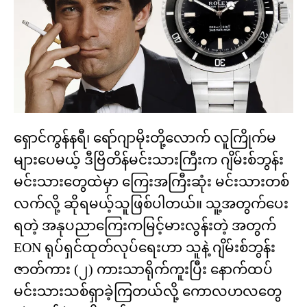
ရှောင်ကွန်နရီ၊ ရော်ဂျာမိုးတို့လောက် လူကြိုက်မ
များပေမယ့် ဒီဗြိတိန်မင်းသားကြီးက ဂျိမ်းစ်ဘွန်း
မင်းသားတွေထဲမှာ ကြေးအကြီးဆုံး မင်းသားတစ်
လက်လို့ ဆိုရမယ့်သူဖြစ်ပါတယ်။ သူ့အတွက်ပေး
ရတဲ့ အနုပညာကြေးကမြင့်မားလွန်းတဲ့ အတွက်
EON ရုပ်ရှင်ထုတ်လုပ်ရေးဟာ သူနဲ့ ဂျိမ်းစ်ဘွန်း
ဇာတ်ကား (၂) ကားသာရိုက်ကူးပြီး နောက်ထပ်
မင်းသားသစ်ရှာခဲ့ကြတယ်လို့ ကောလဟလတွေ