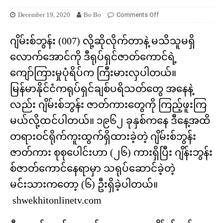
December 19, 2020
Bo Bo
Comments Off
ဂျိမ်းစ်ဘွန်း (007) လို့ဆိုလိုက်တာနဲ့ မသိသူမရှိ
လောက်အောင်ကို ဒီရုပ်ရှင်ဇာတ်ကောင်ရဲ့
ကျော်ကြားမှုပုံရိပ်က ကြီးမားလှပါတယ်။
မြန်မာနိုင်ငံကရုပ်ရှင်ချစ်ပရိသတ်တွေ အနေနဲ့
လည်း ဂျိမ်းစ်ဘွန်း ဇာတ်ကားတွေကို ကြည့်ဖူးကြ
မယ်လို့ထင်ပါတယ်။ ၁၉၆၂ ခုနှစ်ကနေ ဒီနေ့အထိ
တရားဝင်ရိုက်ကူးထွက်ရှိထားခဲ့တဲ့ ဂျိမ်းစ်ဘွန်း
ဇာတ်ကား စုစုပေါင်းဟာ (၂၆) ကားရှိပြီး ဂျိန်းဘွန်း
စ်ဇာတ်ကောင်နေရာမှာ သရုပ်ဆောင်ခဲ့တဲ့
မင်းသားကတော့ (၆) ဦးရှိခဲ့ပါတယ်။
shwekhitonlinetv.com