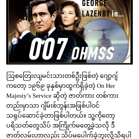
သြစတြေးလျမင်းသားတစ်ဦးဖြစ်တဲ့ ဂျော့ဂျ်
ကတော့ ၁၉၆၉ ခုနှစ်မှာထွက်ရှိခဲ့တဲ့ On Her
Majesty’s Service ဆိုတဲ့ ဇာတ်ကား တစ်ကား
တည်းမှာသာ ဂျိမ်းစ်ဘွန်းအဖြစ်ပါဝင်
သရုပ်ဆောင်ခဲ့တာဖြစ်ပါတယ်။ သူ့ကိုတော့
ပရိသတ်တွေသိပ် အကြိုက်မတွေ့ခဲ့သလို ဒီ
ဇာတ်လမ်းဟာလည်း သိပ်မပေါက်ခဲ့ဘူးလို့သိရပါ