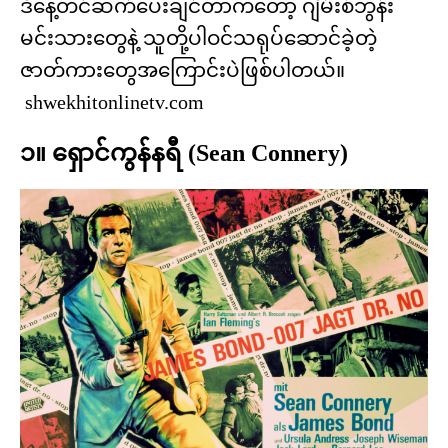
ဒီနေ့တင်ဆက်ပေးချင်တာကတော့ ဂျိမ်းစ်ဘွန်း
မင်းသားတွေနဲ့ သူတို့ပါဝင်သရုပ်ဆောင်ခဲ့တဲ့
ဇာတ်ကားတွေအကြောင်းပဲဖြစ်ပါတယ်။
shwekhitonlinetv.com
၁။ ရှောင်ကွန်နရီ (Sean Connery)