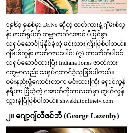
၁၉၆၃ ခုနှစ်မှာ Dr.No ဆိုတဲ့ ဇာတ်ကားနဲ့ ဂျိမ်းစ်ဘွ
န်း ဇာတ်ရုပ်ကို ကမ္ဘာကသိအောင် ပီပြင်စွာ
သရုပ်ဆောင်ပြနိုင်ခဲ့တဲ့ မင်းသားကြီးဖြစ်ပါတယ်။
ဂျိမ်းစ်ဘွန်း ဇာတ်ကားပေါင်း (၇) ကားတိတိပါဝင်
သရုပ်ဆောင်ထားပြီး Indiana Jones ဇာတ်ကား
တွေမှာလည်း သရုပ်ဆောင်ခဲ့သူဖြစ်ပါတယ်။
ဝမ်းနည်းဖို့ကောင်းတာက မင်းသားကြီး ရှောင်ကွန်
နရီဟာ ပြီးခဲ့တဲ့ အောက်တိုဘာလထဲမှာ ကွယ်လွန်
သွားခဲ့ပြီဖြစ်ပါတယ်။ shwekhitonlinetv.com
၂။ ဂျော့ဂျ်လီဇင်ဘီ (George Lazenby)