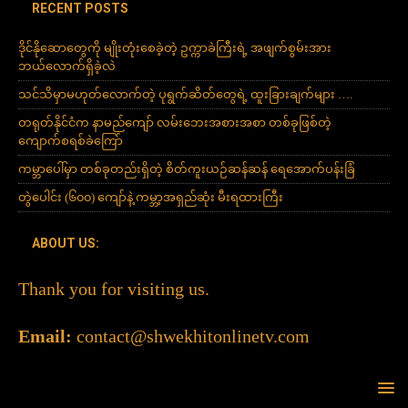
RECENT POSTS
ဒိုင်နိုဆောတွေကို မျိုးတုံးစေခဲ့တဲ့ ဥက္ကာခဲကြီးရဲ့ အဖျက်စွမ်းအား
ဘယ်လောက်ရှိခဲ့လဲ
သင်သိမှာမဟုတ်လောက်တဲ့ ပုရွက်ဆိတ်တွေရဲ့ ထူးခြားချက်များ ….
တရုတ်နိုင်ငံက နာမည်ကျော် လမ်းဘေးအစားအစာ တစ်ခုဖြစ်တဲ့
ကျောက်စရစ်ခဲကြော်
ကမ္ဘာပေါ်မှာ တစ်ခုတည်းရှိတဲ့ စိတ်ကူးယဉ်ဆန်ဆန် ရေအောက်ပန်းခြံ
တွဲပေါင်း (၆၀၀) ကျော်နဲ့ ကမ္ဘာ့အရှည်ဆုံး မီးရထားကြီး
ABOUT US:
Thank you for visiting us.
Email:
contact@shwekhitonlinetv.com