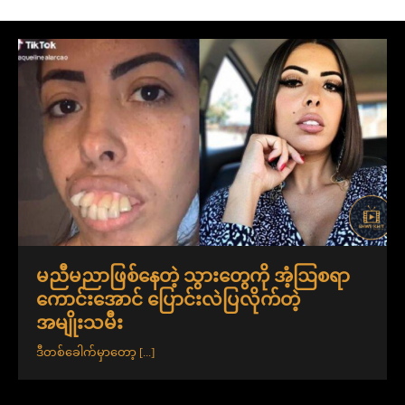
မညီမညာဖြစ်နေတဲ့ သွားတွေကို အံ့ဩစရာ
ကောင်းအောင် ပြောင်းလဲပြလိုက်တဲ့
အမျိုးသမီး
ဒီတစ်ခေါက်မှာတော့
[...]