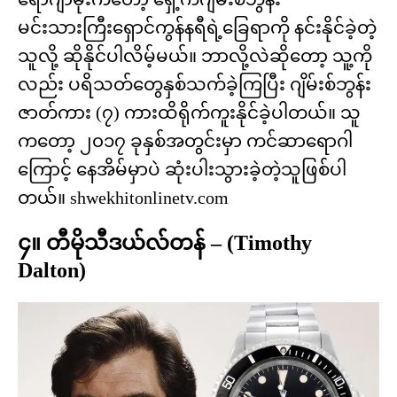
မင်းသားကြီးရှောင်ကွန်နရီရဲ့ခြေရာကို နင်းနိုင်ခဲ့တဲ့
သူလို့ ဆိုနိုင်ပါလိမ့်မယ်။ ဘာလို့လဲဆိုတော့ သူ့ကို
လည်း ပရိသတ်တွေနှစ်သက်ခဲ့ကြပြီး ဂျိမ်းစ်ဘွန်း
ဇာတ်ကား (၇) ကားထိရိုက်ကူးနိုင်ခဲ့ပါတယ်။ သူ
ကတော့ ၂၀၁၇ ခုနှစ်အတွင်းမှာ ကင်ဆာရောဂါ
ကြောင့် နေအိမ်မှာပဲ ဆုံးပါးသွားခဲ့တဲ့သူဖြစ်ပါ
တယ်။ shwekhitonlinetv.com
၄။ တီမိုသီဒယ်လ်တန် – (Timothy
Dalton)