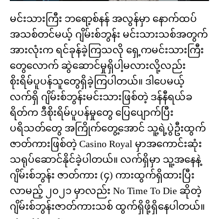
မင်းသားကြီး ဘရော့စ်နန် အလွန်မှာ နောက်ထပ်
အသစ်တင်မယ့် ဂျိမ်းစ်ဘွန်း မင်းသားသစ်အတွက်
အားလုံးက ရင်ခုန်ခဲ့ကြသလို ရှေ့ကမင်းသားကြီး
တွေလောက် ဆွဲဆောင်မှုရှိပါ့မလားလို့လည်း
စိုးရိမ်ပူပန်သူတွေရှိခဲ့ကြပါတယ်။ ဒါပေမယ့်
လက်ရှိ ဂျိမ်းစ်ဘွန်းမင်းသားဖြစ်တဲ့ ဒန်နီရယ်ခ
ရိတ်က ဒီစိုးရိမ်ပူပန်မှုတွေ ပြေပျောက်ပြီး
ပရိသတ်တွေ အကြိုက်တွေ့အောင် သူ့ရဲ့ပွဲဦးထွက်
ဇာတ်ကားဖြစ်တဲ့ Casino Royal မှာအကောင်းဆုံး
သရုပ်ဆောင်နိုင်ခဲ့ပါတယ်။ လက်ရှိမှာ သူ့အနေနဲ့
ဂျိမ်းစ်ဘွန်း ဇာတ်ကား (၄) ကားထွက်ရှိထားပြီး
လာမည့် ၂၀၂၁ မှာလည်း No Time To Die ဆိုတဲ့
ဂျိမ်းစ်ဘွန်းဇာတ်ကားသစ် ထွက်ရှိဖို့ရှိနေပါတယ်။