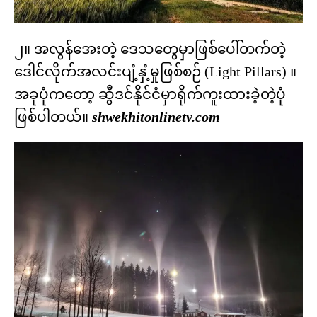
၂။ အလွန်အေးတဲ့ ဒေသတွေမှာဖြစ်ပေါ်တက်တဲ့
ဒေါင်လိုက်အလင်းပျံ့နှံ့မှုဖြစ်စဉ် (Light Pillars) ။
အခုပုံကတော့ ဆွီဒင်နိုင်ငံမှာရိုက်ကူးထားခဲ့တဲ့ပုံ
ဖြစ်ပါတယ်။
shwekhitonlinetv.com