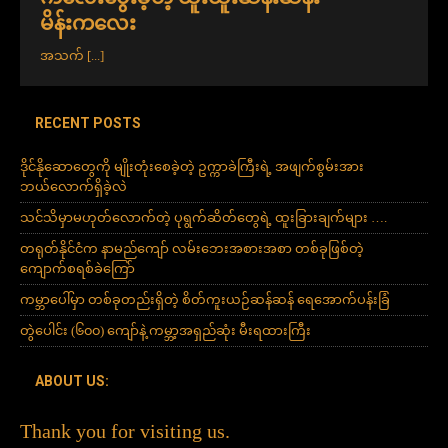
မိန်းကလေး
အသက်
[...]
RECENT POSTS
ဒိုင်နိုဆောတွေကို မျိုးတုံးစေခဲ့တဲ့ ဥက္ကာခဲကြီးရဲ့ အဖျက်စွမ်းအား
ဘယ်လောက်ရှိခဲ့လဲ
သင်သိမှာမဟုတ်လောက်တဲ့ ပုရွက်ဆိတ်တွေရဲ့ ထူးခြားချက်များ ….
တရုတ်နိုင်ငံက နာမည်ကျော် လမ်းဘေးအစားအစာ တစ်ခုဖြစ်တဲ့
ကျောက်စရစ်ခဲကြော်
ကမ္ဘာပေါ်မှာ တစ်ခုတည်းရှိတဲ့ စိတ်ကူးယဉ်ဆန်ဆန် ရေအောက်ပန်းခြံ
တွဲပေါင်း (၆၀၀) ကျော်နဲ့ ကမ္ဘာ့အရှည်ဆုံး မီးရထားကြီး
ABOUT US:
Thank you for visiting us.