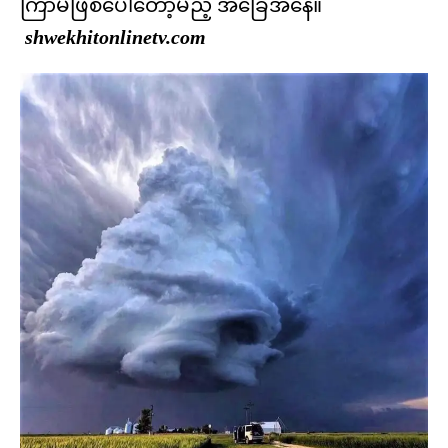
ကြာမီဖြစ်ပေါ်တော့မည့် အခြေအနေ။
shwekhitonlinetv.com