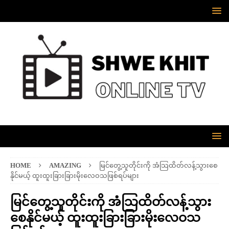
HOME
AMAZING
မြင်တွေ့သူတိုင်းကို အံသြထိတ်လန့်သွားစေ
နိုင်မယ့် ထူးထူးခြားခြားမိုးလေဝသဖြစ်ရပ်များ
မြင်တွေ့သူတိုင်းကို အံသြထိတ်လန့်သွား
စေနိုင်မယ့် ထူးထူးခြားခြားမိုးလေဝသ