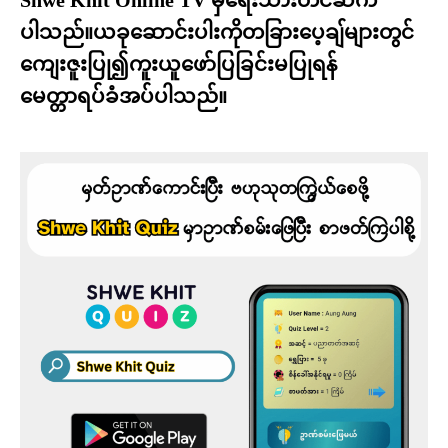
Shwe Khit Online TV မှရေးသားတင်ဆက်
ပါသည်။ယခုဆောင်းပါးကိုတခြားပေ့ချ်များတွင်
ကျေးဇူးပြု၍ကူးယူဖော်ပြခြင်းမပြုရန်
မေတ္တာရပ်ခံအပ်ပါသည်။