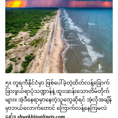
၅။ တူရကီနိုင်ငံမှာ ဖြစ်ပေါ်ခဲ့တဲ့ထိတ်လန့်ခြောက်
ခြားဖွယ်ရာပုံသဏ္ဍာန်နဲ့ ထူးးဆန်းသောတိမ်တိုက်
များ။ အဲ့ဒီနေရာမှာနေတဲ့သူတွေဆိုရင် အဲ့လိုအချိန်
မှာဘယ်လောက်တောင် ကြောက်လန့်နေကြမလဲ
နော်။
shwekhitonlinetv.com