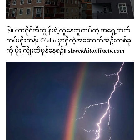
၆။ ဟာဝိုင်အီကျွန်းရဲ့လူနေထူထပ်တဲ့ အရှေ့ဘက်
ကမ်းရိုးတန်း O’ahu မှာရှိတဲ့အဆောက်အဦးတစ်ခု
ကို မိုးကြိုးထိမှန်နေစဉ်။
shwekhitonlinetv.com