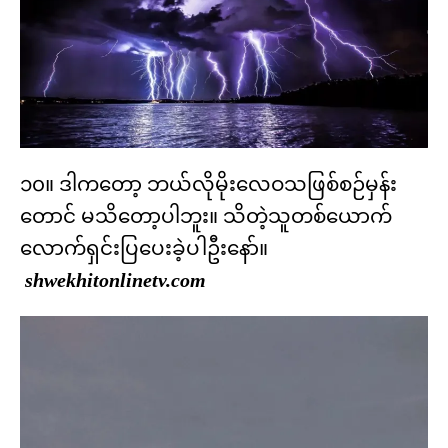
၁၀။ ဒါကတော့ ဘယ်လိုမိုးလေဝသဖြစ်စဉ်မှန်း
တောင် မသိတော့ပါဘူး။ သိတဲ့သူတစ်ယောက်
လောက်ရှင်းပြပေးခဲ့ပါဦးနော်။
shwekhitonlinetv.com