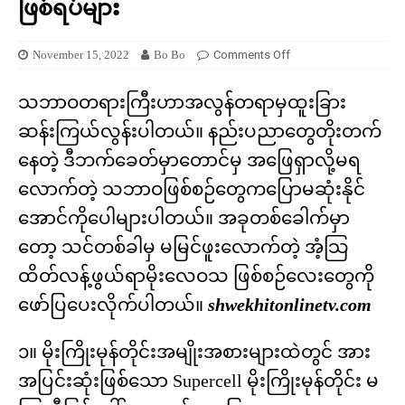
ဖြစ်ရပ်များ
November 15, 2022
Bo Bo
Comments Off
သဘာဝတရားကြီးဟာအလွန်တရာမှထူးခြား
ဆန်းကြယ်လွန်းပါတယ်။ နည်းပညာတွေတိုးတက်
နေတဲ့ ဒီဘက်ခေတ်မှာတောင်မှ အဖြေရှာလို့မရ
လောက်တဲ့ သဘာဝဖြစ်စဉ်တွေကပြောမဆုံးနိုင်
အောင်ကိုပေါများပါတယ်။ အခုတစ်ခေါက်မှာ
တော့ သင်တစ်ခါမှ မမြင်ဖူးလောက်တဲ့ အံ့သြ
ထိတ်လန့်ဖွယ်ရာမိုးလေဝသ ဖြစ်စဉ်လေးတွေကို
ဖော်ပြပေးလိုက်ပါတယ်။
shwekhitonlinetv.com
၁။ မိုးကြိုးမုန်တိုင်းအမျိုးအစားများထဲတွင် အား
အပြင်းဆုံးဖြစ်သော Supercell မိုးကြိုးမုန်တိုင်း မ