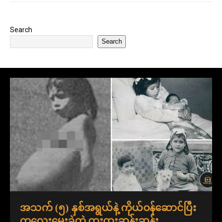
Search
Search
အသက် (၅) နှစ်အရွယ်နဲ့ ကိုယ်ဝန်ဆောင်ပြီး
ကလေးမွေးခဲ့တဲ့ ထူးထူးဆန်းဆန်း