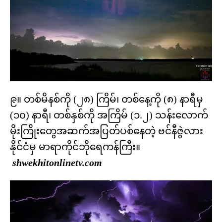
၉။ တစ်မိနစ်ကို (၂၈) ကြိမ်၊ တစ်နေ့ကို (၈) နာရီမှ
(၁၀) နာရီ၊ တစ်နှစ်ကို အကြိမ် (၁.၂) သန်းလောက်
မိုးကြိုးတွေအဆက်အပြတ်ပစ်နေတဲ့ ဗင်နီဇွဲလား
နိုင်ငံမှ မာရာကိုင်ဘိုရေကန်ကြီး။
shwekhitonlinetv.com