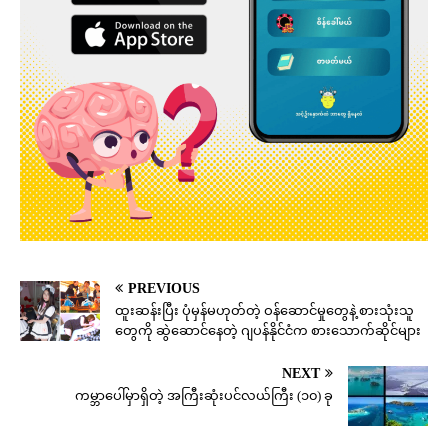
PREVIOUS
ထူးဆန်းပြီး ပုံမှန်မဟုတ်တဲ့ ဝန်ဆောင်မှုတွေနဲ့ စားသုံးသူ
တွေကို ဆွဲဆောင်နေတဲ့ ဂျပန်နိုင်ငံက စားသောက်ဆိုင်များ
NEXT
ကမ္ဘာပေါ်မှာရှိတဲ့ အကြီးဆုံးပင်လယ်ကြီး (၁၀) ခု