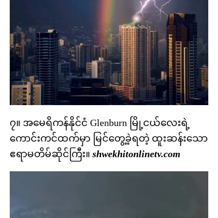
၇။ အမေရိကန်နိုင်ငံ Glenburn မြို့ငယ်လေးရဲ့
ကောင်းကင်ထက်မှာ မြင်တွေ့ခဲ့ရတဲ့ ထူးဆန်းသော
ဧရာမတိမ်ဆိုင်ကြီး။
shwekhitonlinetv.com