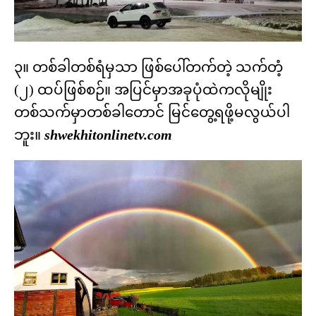
၃။ တစ်ခါတစ်ရံမှသာ ဖြစ်ပေါ်တက်တဲ့ သက်တံ့
(၂) ထပ်ဖြစ်စဉ်။ အပြင်မှာအခုပုံထဲကလိုမျိုး
တစ်သက်မှာတစ်ခါတောင် မြင်တွေ့ရဖို့မလွယ်ပါ
ဘူး။
shwekhitonlinetv.com