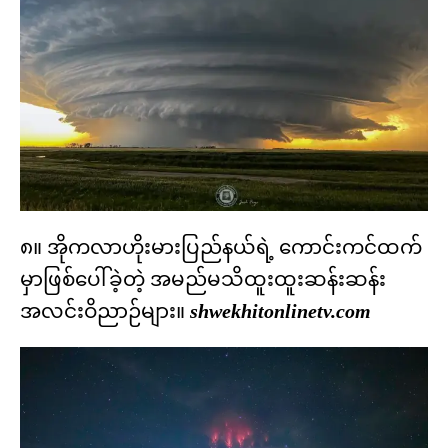
၈။ အိုကလာဟိုးမားပြည်နယ်ရဲ့ ကောင်းကင်ထက်
မှာဖြစ်ပေါ်ခဲ့တဲ့ အမည်မသိထူးထူးဆန်းဆန်း
အလင်းဝိညာဉ်များ။
shwekhitonlinetv.com