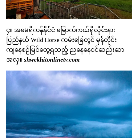
၄။ အမေရိကန်နိုင်ငံ မြောက်ကယ်ရိုလိုင်းနား
ပြည်နယ် Wild Horse ကမ်းခြေတွင် မုန်တိုင်း
ကျနေစဉ်မြင်တွေ့ရသည့် ညနေနေဝင်ဆည်းဆာ
အလှ။
shwekhitonlinetv.com