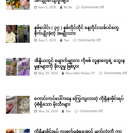
အကျိုးကျေးဇူးများ
June 1, 2020
Bo Bo
Comments Off
နှစ်ပေါင်း ( ၃၇ ) နှစ်တိုင်တိုင် နေ့တိုင်းသစ်ပင်တွေ
စိုက်ပျိုးခဲ့တဲ့ အမျိုးသား
June 1, 2020
Yan
Comments Off
အိန္ဒိယတွင် မျောက်များက ကိုဗစ် လူနာတွေရဲ့ သွေးန
မူနာများကို ခိုးယူမှု ဖြစ်ပွား
May 29, 2020
Shwe Khit Online TV
Comments Off
ကောင်းကင်ပေါ်ကနေ ကြွေကျလာတဲ့ ကိုရိုနာဗိုင်းရပ်
ပုံစံရှိသော မိုးသီးများ
May 24, 2020
Yan
Comments Off
ကိုရိုနာဗိုင်းရပ် ကူးစက်မခံရအောင် မျက်လုံးကို ကာ