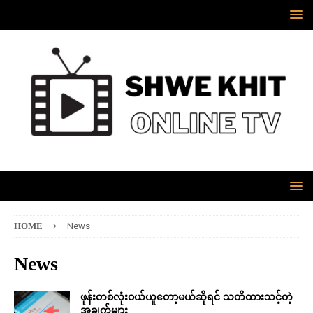
HOME
News
News
ဖုန်းတစ်လုံးဝယ်ယူတော့မယ်ဆိုရင် သတိထားသင့်တဲ့
အချက်များ