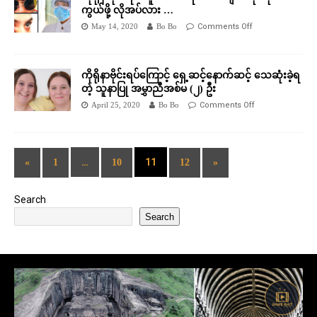
ကွယ်ဖို့ လိုအပ်လား …
May 14, 2020
Bo Bo
Comments Off
ကိုရိုနာဗိုင်းရပ်ကြောင့် ရှေ့ဆင့်နောက်ဆင့် သေဆုံးခဲ့ရ
တဲ့ သူနာပြု အမွှာညီအစ်မ (၂) ဦး
April 25, 2020
Bo Bo
Comments Off
…
11
«
1
10
12
»
Search
Search