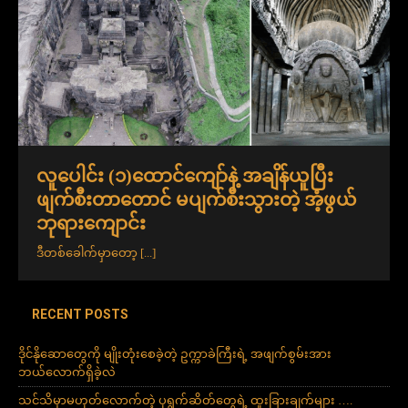
လူပေါင်း (၁)ထောင်ကျော်နဲ့ အချိန်ယူပြီး
ဖျက်စီးတာတောင် မပျက်စီးသွားတဲ့ အံ့ဖွယ်
ဘုရားကျောင်း
ဒီတစ်ခေါက်မှာတော့
[...]
RECENT POSTS
ဒိုင်နိုဆောတွေကို မျိုးတုံးစေခဲ့တဲ့ ဥက္ကာခဲကြီးရဲ့ အဖျက်စွမ်းအား
ဘယ်လောက်ရှိခဲ့လဲ
သင်သိမှာမဟုတ်လောက်တဲ့ ပုရွက်ဆိတ်တွေရဲ့ ထူးခြားချက်များ ….