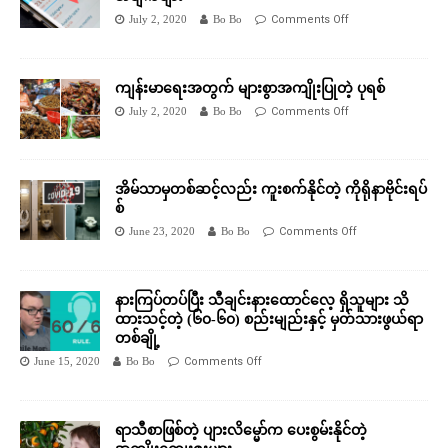
July 2, 2020
Bo Bo
Comments Off
ကျန်းမာရေးအတွက် များစွာအကျိုးပြုတဲ့ ပုရစ်
July 2, 2020
Bo Bo
Comments Off
အိမ်သာမှတစ်ဆင့်လည်း ကူးစက်နိုင်တဲ့ ကိုရိုနာဗိုင်းရပ်
စ်
June 23, 2020
Bo Bo
Comments Off
နားကြပ်တပ်ပြီး သီချင်းနားထောင်လေ့ ရှိသူများ သိ
ထားသင့်တဲ့ (၆၀-၆၀) စည်းမျည်းနှင့် မှတ်သားဖွယ်ရာ
တစ်ချို့
June 15, 2020
Bo Bo
Comments Off
ရာသီစာဖြစ်တဲ့ ပျားလိမ္မော်က ပေးစွမ်းနိုင်တဲ့